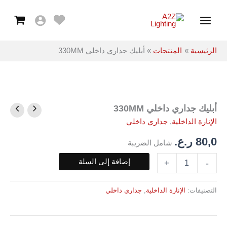
داخلي
خطي
Main
330MM
لى
Menu
لمحتوى
الرئيسية
المنتجات
أبليك جداري داخلي 330MM
أبليك جداري داخلي 330MM
كمية
أبليك
الإنارة الداخلية
,
جداري داخلي
جداري
داخلي
80,0
ر.ع.
شامل الضريبة
330MM
إضافة إلى السلة
+
-
التصنيفات:
الإنارة الداخلية
,
جداري داخلي