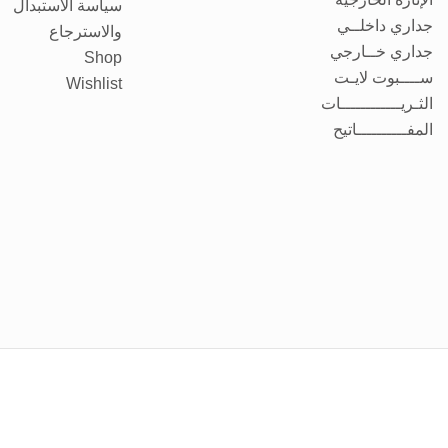
سياسة الاستبدال
جداري داخلــي
والاسترجاع
جداري خــارجي
Shop
ســــبوت لايـت
Wishlist
الثـريــــــــــــات
المفــــــــــاتيح