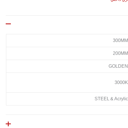
300M
200M
GOLDE
3000
STEEL & Acryli