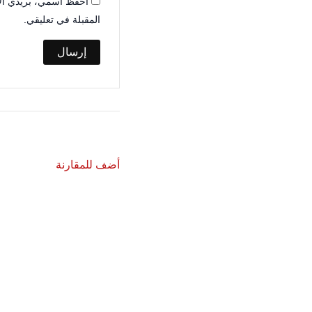
احفظ اسمي، بريدي الإل
المقبلة في تعليقي.
أضف للمقارنة