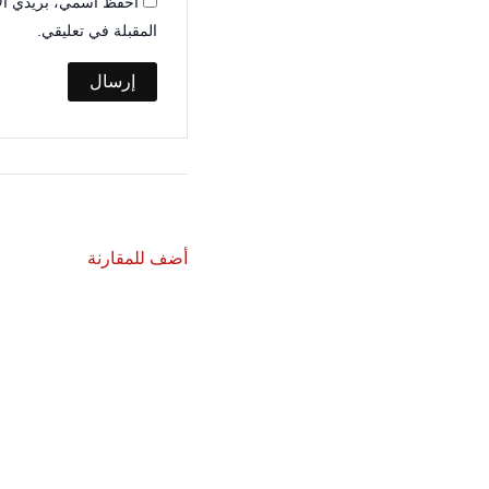
احفظ اسمي، بريدي الإل
المقبلة في تعليقي.
أضف للمقارنة