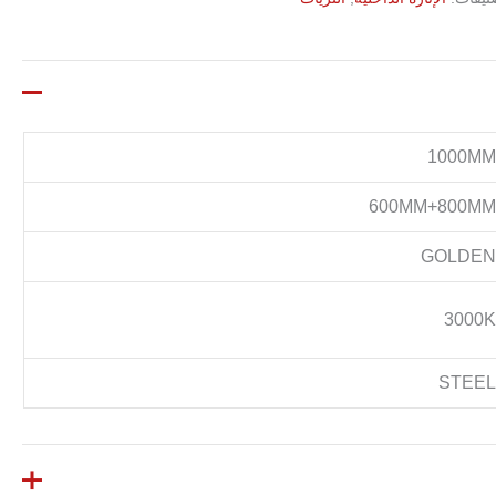
1000M
600MM+800M
GOLDE
3000
STEE