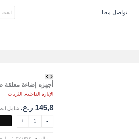
البحث
تواصل معنا
عن:
كمية
أجهزه
أجهزه إضاءة معلقة⁩ ط
إضاءة
الإنارة الداخلية
,
الثريات
معلقة⁩
طبقتين
145,8
ر.ع.
شامل الض
+
-
رمز المنتج:
0001-02-1
الت