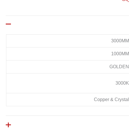
3000M
1000M
GOLDE
3000
Copper & Crysta