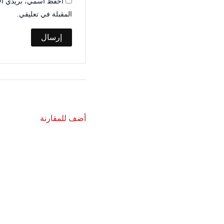
احفظ اسمي، بريدي الإل
المقبلة في تعليقي.
أضف للمقارنة