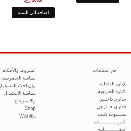
280,0
ر.ع.
إضافة إلى السلة
أهم المنتجات
الشروط والأحكام
سياسة الخصوصية
الإنارة الداخلية
بيان إخلاء المسؤولي
الإنارة الخارجية
سياسة الاستبدال
جداري داخلــي
والاسترجاع
جداري خــارجي
Shop
ســــبوت لايـت
Wishlist
الثـريــــــــــــات
المفــــــــــاتيح