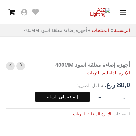
معلقة
خطي
Main
اسود
لى
400MM
Menu
لمحتوى
الرئيسية
المنتجات
أجهزه إضاءة معلقة اسود 400MM
أجهزه إضاءة معلقة اسود 400MM
كمية
أجهزه
الإنارة الداخلية
,
الثريات
إضاءة
معلقة
80,0
ر.ع.
شامل الضريبة
اسود
400MM
إضافة إلى السلة
+
-
التصنيفات:
الإنارة الداخلية
,
الثريات