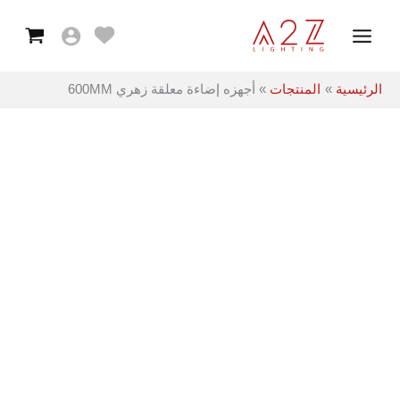
معلقة
خطي
Main
زهري
لى
600MM
Menu
لمحتوى
الرئيسية
المنتجات
أجهزه إضاءة معلقة زهري 600MM