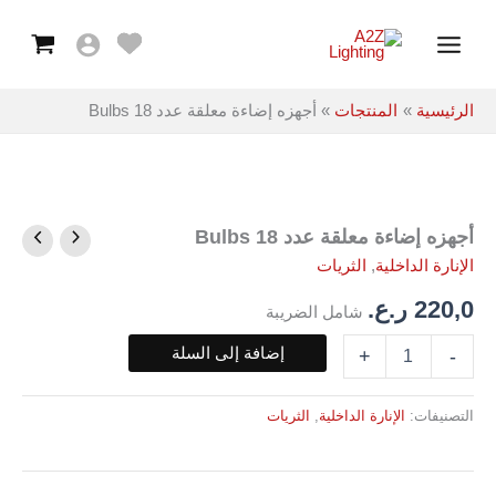
معلقة
خطي
Main
عدد
لى
18
Menu
لمحتوى
Bulbs
الرئيسية
المنتجات
أجهزه إضاءة معلقة عدد 18 Bulbs
أجهزه إضاءة معلقة عدد 18 Bulbs
كمية
أجهزه
الإنارة الداخلية
,
الثريات
إضاءة
معلقة
220,0
ر.ع.
شامل الضريبة
عدد
18
إضافة إلى السلة
+
-
Bulbs
التصنيفات:
الإنارة الداخلية
,
الثريات