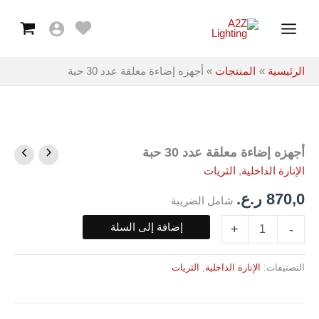
معلقة
خطي
Main
عدد
لى
30
Menu
لمحتوى
حبة
الرئيسية
المنتجات
أجهزه إضاءة معلقة عدد 30 حبة
أجهزه إضاءة معلقة عدد 30 حبة
كمية
أجهزه
الإنارة الداخلية
,
الثريات
إضاءة
معلقة
870,0
ر.ع.
شامل الضريبة
عدد
30
إضافة إلى السلة
+
-
حبة
التصنيفات:
الإنارة الداخلية
,
الثريات