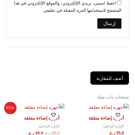
احفظ اسمي، بريدي الإلكتروني، والموقع الإلكتروني في هذا
المتصفح لاستخدامها المرة المقبلة في تعليقي.
أضف للمقارنة
منتجات ذات صلة
السعر
السعر
-51%
الأصلي
الحالي
هو:
هو:
أجهزه إضاءة معلقة
أجهزه إضاءة معلقة
90,0 ر.ع..
44,4 ر.ع..
الإنارة الداخلية
الإنارة الداخلية
55,8
ر.ع.
90,0
ر.ع.
44,4
ر.ع.