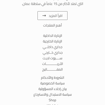
التي تمتد لأكثر من 15 عاماً في سلطنة عمان.
اقرأ المزيد
أهم المنتجات
الإنارة الداخلية
الإنارة الخارجية
جداري داخلــي
جداري خــارجي
ســــبوت لايـت
الثـريــــــــــــات
المفــــــــــاتيح
الشروط والأحكام
سياسة الخصوصية
بيان إخلاء المسؤولية
سياسة الاستبدال والاسترجاع
Shop