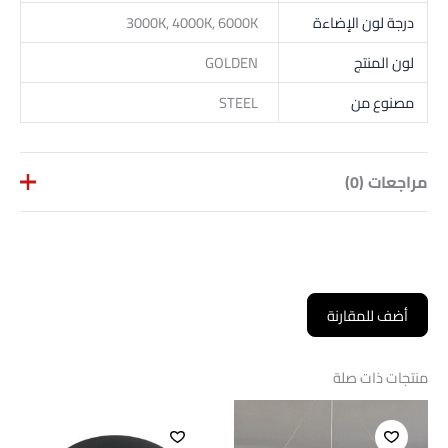
درجة لون الإضاءة
3000K, 4000K, 6000K
لون المنتج
GOLDEN
مصنوع من
STEEL
مراجعات (0)
لا توجد مراجعات بعد.
كن أول من يقيم “أجهزه إضاءة معلقة
أضف للمقارنة
500MM”
لن يتم نشر عنوان بريدك الإلكتروني.
الحقول الإلزامية مشار إليها
بـ
*
منتجات ذات صلة
تقييمك
*