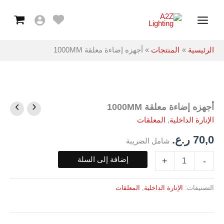
معلقة
خطي
Main
1000MM
لى
Menu
لمحتوى
الرئيسية
المنتجات
أجهزه إضاءة معلقة 1000MM
أجهزه إضاءة معلقة 1000MM
كمية
أجهزه
الإنارة الداخلية
,
المعلقات
إضاءة
معلقة
70,0
ر.ع.
شامل الضريبة
1000MM
إضافة إلى السلة
+
-
التصنيفات:
الإنارة الداخلية
,
المعلقات