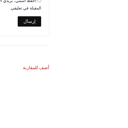
احفظ اسمي، بريدي الإل
المقبلة في تعليقي.
أضف للمقارنة