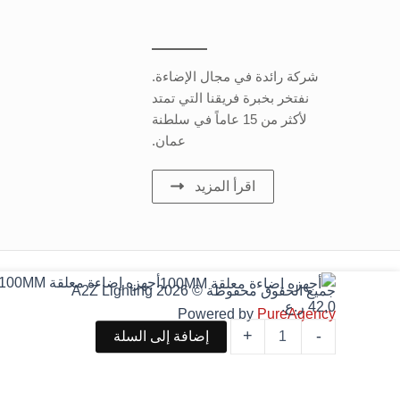
شركة رائدة في مجال الإضاءة.
نفتخر بخبرة فريقنا التي تمتد
لأكثر من 15 عاماً في سلطنة
عمان.
اقرأ المزيد
كمية
أجهزه إضاءة معلقة 100MM
جميع الحقوق محفوظة © 2026 A2Z Lighting
أجهزه
42,0
ر.ع.
Powered by
PureAgency
إضاءة
معلقة
+
-
إضافة إلى السلة
100MM