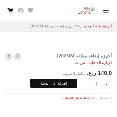
معلقة
خطي
Main
1200MM
لى
Menu
لمحتوى
الرئيسية
المنتجات
أجهزه إضاءة معلقة 1200MM
أجهزه إضاءة معلقة 1200MM
كمية
أجهزه
الإنارة الداخلية
,
الثريات
إضاءة
معلقة
140,0
ر.ع.
شامل الضريبة
1200MM
إضافة إلى السلة
+
-
التصنيفات:
الإنارة الداخلية
,
الثريات