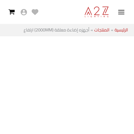
معلقة
خطي
Main
(2000MM)
لى
Menu
ارتفاع
لمحتوى
الرئيسية
المنتجات
أجهزه إضاءة معلقة (2000MM) ارتفاع