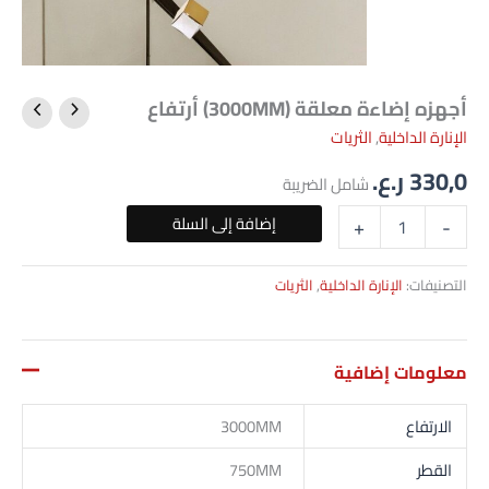
أجهزه إضاءة معلقة (3000MM) أرتفاع
كمية
أجهزه
الإنارة الداخلية
,
الثريات
إضاءة
330,0
ر.ع.
معلقة
شامل الضريبة
(3000MM)
أرتفاع
إضافة إلى السلة
+
-
التصنيفات:
الإنارة الداخلية
,
الثريات
معلومات إضافية
الارتفاع
3000MM
القطر
750MM