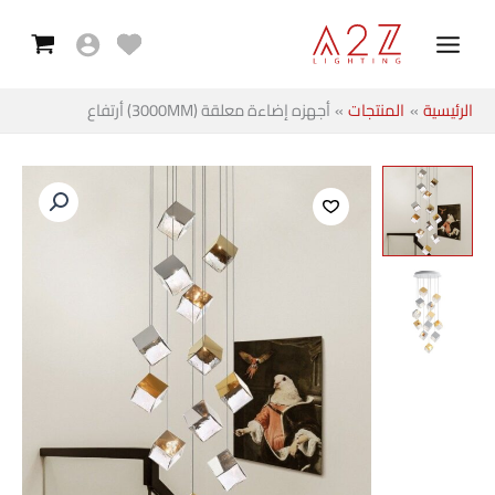
معلقة
خطي
Main
(3000MM)
لى
Menu
أرتفاع
لمحتوى
الرئيسية
المنتجات
أجهزه إضاءة معلقة (3000MM) أرتفاع