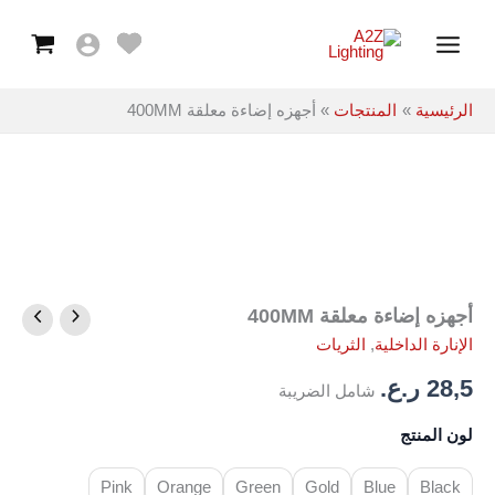
خطي
Main
لى
Menu
لمحتوى
الرئيسية
المنتجات
أجهزه إضاءة معلقة 400MM
أجهزه إضاءة معلقة 400MM
كمية
أجهزه
الإنارة الداخلية
,
الثريات
إضاءة
معلقة
28,5
ر.ع.
شامل الضريبة
400MM
لون المنتج
Pink
Orange
Green
Gold
Blue
Black