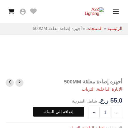
معلقة
خطي
Main
500MM
لى
Menu
لمحتوى
الرئيسية
المنتجات
أجهزه إضاءة معلقة 500MM
أجهزه إضاءة معلقة 500MM
كمية
أجهزه
الإنارة الداخلية
,
الثريات
إضاءة
معلقة
55,0
ر.ع.
شامل الضريبة
500MM
إضافة إلى السلة
+
-
التصنيفات:
الإنارة الداخلية
,
الثريات