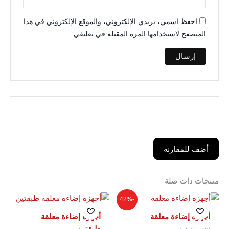
احفظ اسمي، بريدي الإلكتروني، والموقع الإلكتروني في هذا
المتصفح لاستخدامها المرة المقبلة في تعليقي.
أضف للمقارنة
منتجات ذات صلة
السعر
السعر
-42%
الأصلي
الحالي
هو:
هو:
أجهزه إضاءة معلقة
أجهزه إضاءة معلقة⁩
95,0 ر.ع..
55,0 ر.ع..
طبقتين