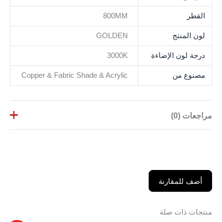
القطر
800MM
لون المنتج
GOLDEN
درجة لون الإضاءة
3000K
مصنوع من
Copper & Fabric Shade & Acrylic
مراجعات (0)
لا توجد مراجعات بعد.
كن أول من يقيم “أجهزه إضاءة معلقة
أضف للمقارنة
500MM”
لن يتم نشر عنوان بريدك الإلكتروني.
الحقول الإلزامية
مشار إليها بـ
*
منتجات ذات صلة