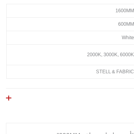
1600M
600M
Whit
2000K, 3000K, 6000
STELL & FABRI