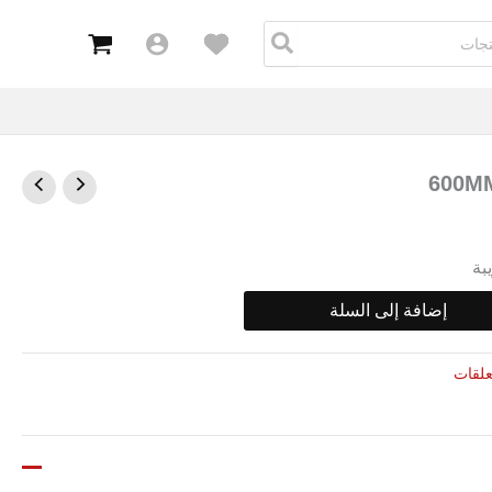
معلقة
600MM
بة
إضافة إلى السلة
علقات