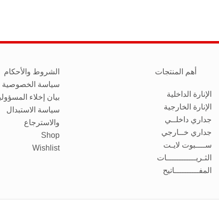
أهم المنتجات
الشروط والأحكام
سياسة الخصوصية
الإنارة الداخلية
بيان إخلاء المسؤولي
الإنارة الخارجية
سياسة الاستبدال
جداري داخلــي
والاسترجاع
جداري خــارجي
Shop
ســــبوت لايـت
Wishlist
الثـريــــــــــــات
المفــــــــــاتيح