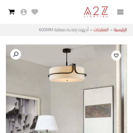
معلقة
خطي
Main
600MM
لى
Menu
لمحتوى
الرئيسية
المنتجات
أجهزه إضاءة معلقة 600MM