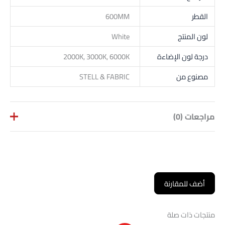
القطر
600MM
لون المنتج
White
درجة لون الإضاءة
2000K, 3000K, 6000K
مصنوع من
STELL & FABRIC
مراجعات (0)
لا توجد مراجعات بعد.
كن أول من يقيم “أجهزه إضاءة معلقة
أضف للمقارنة
600MM”
لن يتم نشر عنوان بريدك الإلكتروني.
الحقول الإلزامية مشار إليها
بـ
*
منتجات ذات صلة