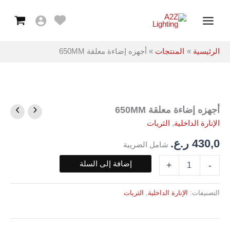
معلقة
خطي
Main
650MM
لى
Menu
لمحتوى
الرئيسية
المنتجات
أجهزه إضاءة معلقة 650MM
أجهزه إضاءة معلقة 650MM
كمية
أجهزه
الإنارة الداخلية
,
الثريات
إضاءة
معلقة
430,0
ر.ع.
شامل الضريبة
650MM
إضافة إلى السلة
+
-
التصنيفات:
الإنارة الداخلية
,
الثريات