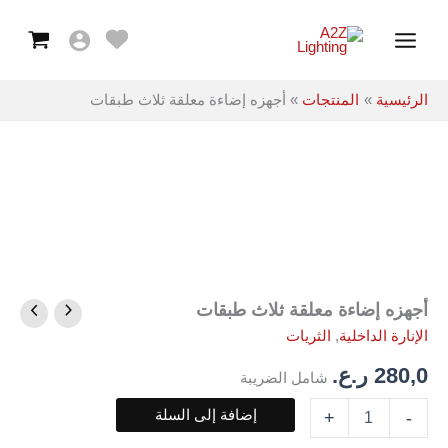
معلقة
خطي
Main
ثلاث
لى
طبقات
Menu
لمحتوى
الرئيسية
المنتجات
أجهزه إضاءة معلقة ثلاث طبقات
أجهزه إضاءة معلقة ثلاث طبقات
كمية
أجهزه
الإنارة الداخلية
,
الثريات
إضاءة
معلقة
280,0
ر.ع.
شامل الضريبة
ثلاث
طبقات
إضافة إلى السلة
+
-