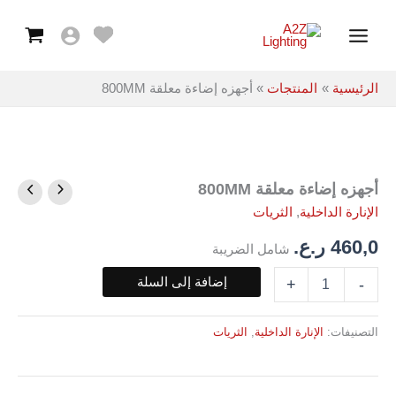
معلقة
خطي
Main
800MM
لى
Menu
لمحتوى
الرئيسية
المنتجات
أجهزه إضاءة معلقة 800MM
أجهزه إضاءة معلقة 800MM
كمية
أجهزه
الإنارة الداخلية
,
الثريات
إضاءة
معلقة
460,0
ر.ع.
شامل الضريبة
800MM
إضافة إلى السلة
+
-
التصنيفات:
الإنارة الداخلية
,
الثريات