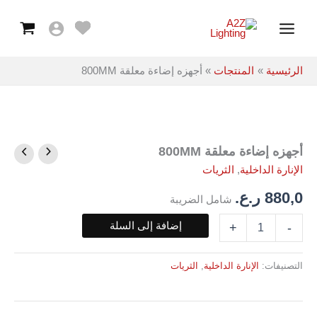
معلقة
خطي
Main
800MM
لى
Menu
لمحتوى
الرئيسية
المنتجات
أجهزه إضاءة معلقة 800MM
أجهزه إضاءة معلقة 800MM
كمية
أجهزه
الإنارة الداخلية
,
الثريات
إضاءة
معلقة
880,0
ر.ع.
شامل الضريبة
800MM
إضافة إلى السلة
+
-
التصنيفات:
الإنارة الداخلية
,
الثريات