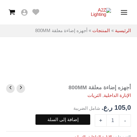
معلقة
خطي
Main
800MM
لى
Menu
لمحتوى
الرئيسية
المنتجات
أجهزه إضاءة معلقة 800MM
أجهزه إضاءة معلقة 800MM
كمية
أجهزه
الإنارة الداخلية
,
الثريات
إضاءة
معلقة
105,0
ر.ع.
شامل الضريبة
800MM
إضافة إلى السلة
+
-
التصنيفات:
الإنارة الداخلية
,
الثريات