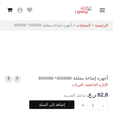
معلقة
خطي
Main
800MM
لى
*400MM
Menu
لمحتوى
الرئيسية
المنتجات
أجهزه إضاءة معلقة 800MM *400MM
أجهزه إضاءة معلقة 800MM *400MM
كمية
أجهزه
الإنارة الداخلية
,
الثريات
إضاءة
معلقة
82,8
ر.ع.
شامل الضريبة
800MM
*400MM
إضافة إلى السلة
+
-