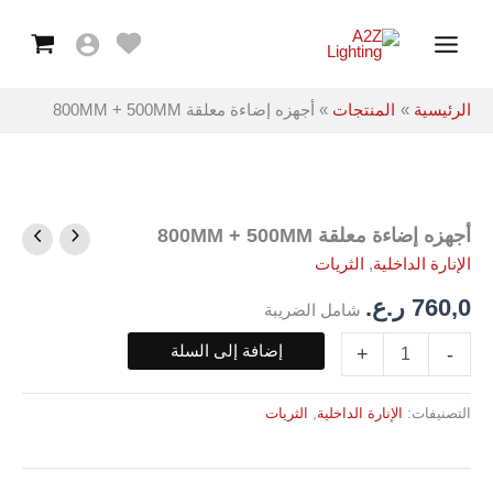
معلقة
خطي
Main
800MM
لى
+
Menu
لمحتوى
500MM
الرئيسية
المنتجات
أجهزه إضاءة معلقة 800MM + 500MM
أجهزه إضاءة معلقة 800MM + 500MM
كمية
أجهزه
الإنارة الداخلية
,
الثريات
إضاءة
معلقة
760,0
ر.ع.
شامل الضريبة
800MM
+
إضافة إلى السلة
+
-
500MM
التصنيفات:
الإنارة الداخلية
,
الثريات