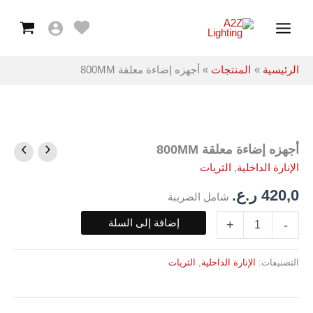
معلقة
خطي
Main
800MM
لى
Menu
لمحتوى
الرئيسية
المنتجات
أجهزه إضاءة معلقة 800MM
أجهزه إضاءة معلقة 800MM
كمية
أجهزه
الإنارة الداخلية
,
الثريات
إضاءة
معلقة
420,0
ر.ع.
شامل الضريبة
800MM
إضافة إلى السلة
+
-
التصنيفات:
الإنارة الداخلية
,
الثريات