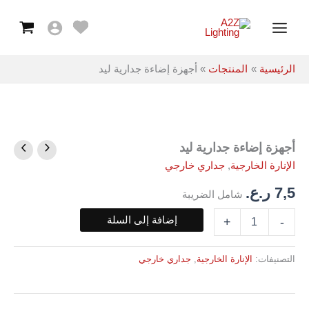
جدارية
خطي
Main
ليد
لى
Menu
لمحتوى
الرئيسية
المنتجات
أجهزة إضاءة جدارية ليد
أجهزة إضاءة جدارية ليد
كمية
أجهزة
الإنارة الخارجية
,
جداري خارجي
إضاءة
جدارية
7,5
ر.ع.
شامل الضريبة
ليد
إضافة إلى السلة
+
-
التصنيفات:
الإنارة الخارجية
,
جداري خارجي