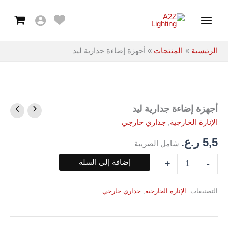
جدارية
خطي
Main
ليد
لى
Menu
لمحتوى
الرئيسية
المنتجات
أجهزة إضاءة جدارية ليد
أجهزة إضاءة جدارية ليد
كمية
أجهزة
الإنارة الخارجية
,
جداري خارجي
إضاءة
جدارية
5,5
ر.ع.
شامل الضريبة
ليد
إضافة إلى السلة
+
-
التصنيفات:
الإنارة الخارجية
,
جداري خارجي