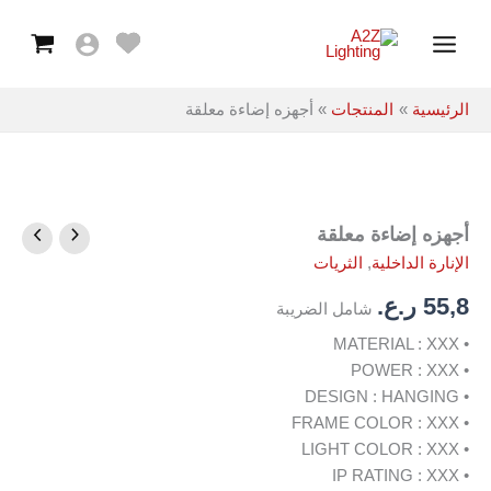
معلقة
خطي
Main
لى
Menu
لمحتوى
الرئيسية
المنتجات
أجهزه إضاءة معلقة
أجهزه إضاءة معلقة
كمية
أجهزه
الإنارة الداخلية
,
الثريات
إضاءة
معلقة
55,8
ر.ع.
شامل الضريبة
• MATERIAL : XXX
• POWER : XXX
• DESIGN : HANGING
• FRAME COLOR : XXX
• LIGHT COLOR : XXX
• IP RATING : XXX