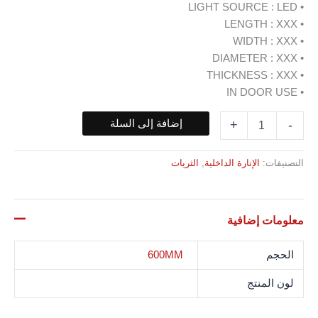
• LIGHT SOURCE : LED
• LENGTH : XXX
• WIDTH : XXX
• DIAMETER : XXX
• THICKNESS : XXX
• IN DOOR USE
إضافة إلى السلة
+
-
التصنيفات:
الإنارة الداخلية
,
الثريات
معلومات إضافية
الحجم
600MM
لون المنتج