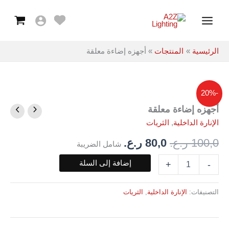
معلقة
خطي
Main
لى
Menu
لمحتوى
الرئيسية
المنتجات
أجهزه إضاءة معلقة
-20%
أجهزه إضاءة معلقة
كمية
السعر
السعر
أجهزه
الإنارة الداخلية
,
الثريات
الأصلي
الحالي
إضاءة
معلقة
100,0
ر.ع.
80,0
ر.ع.
شامل الضريبة
هو:
هو:
إضافة إلى السلة
+
-
100,0 ر.ع..
80,0 ر.ع..
التصنيفات:
الإنارة الداخلية
,
الثريات