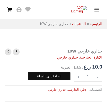
10W
خطي
Main
لى
Menu
لمحتوى
الرئيسية
المنتجات
جداري خارجي 10W
جداري خارجي 10W
كمية
جداري
الإنارة الخارجية
,
جداري خارجي
خارجي
10W
10,0
ر.ع.
شامل الضريبة
إضافة إلى السلة
+
-
التصنيفات:
الإنارة الخارجية
,
جداري خارجي