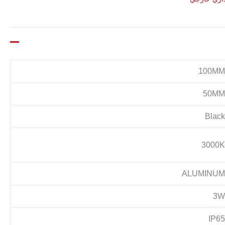
100M
50M
Blac
3000
ALUMINU
3
IP6