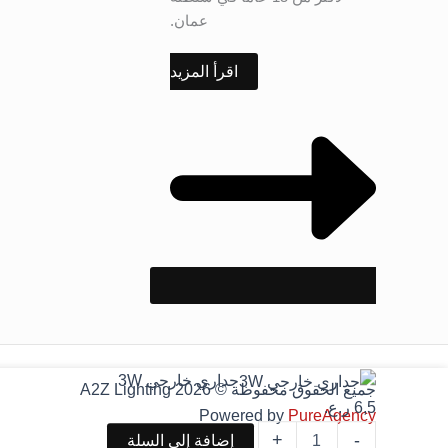
عمان.
اقرأ المزيد
كمية
جداري خارجي 3W
جميع الحقوق محفوظة © 2026 A2Z Lighting
جداري
6,5
ر.ع.
Powered by
PureAgency
خارجي
3W
+
-
إضافة إلى السلة