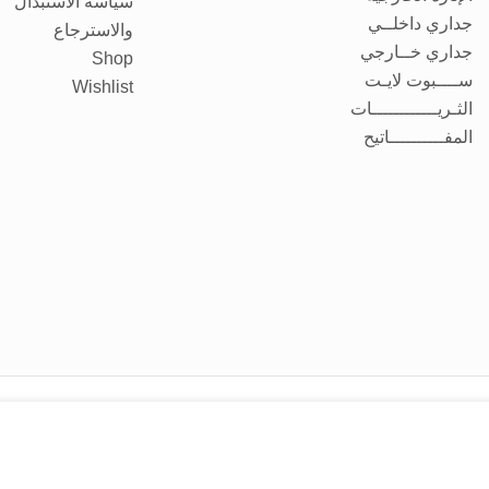
سياسة الاستبدال
جداري داخلــي
والاسترجاع
جداري خــارجي
Shop
ســــبوت لايـت
Wishlist
الثـريــــــــــــات
المفــــــــــاتيح