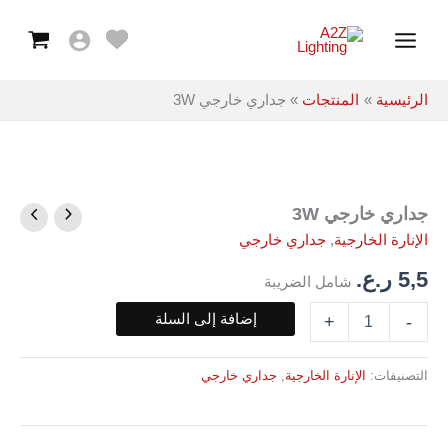
3W
خطي
Main
لى
Menu
لمحتوى
الرئيسية
المنتجات
جداري خارجي 3W
جداري خارجي 3W
كمية
جداري
الإنارة الخارجية
,
جداري خارجي
خارجي
3W
5,5
ر.ع.
شامل الضريبة
إضافة إلى السلة
+
-
التصنيفات:
الإنارة الخارجية
,
جداري خارجي