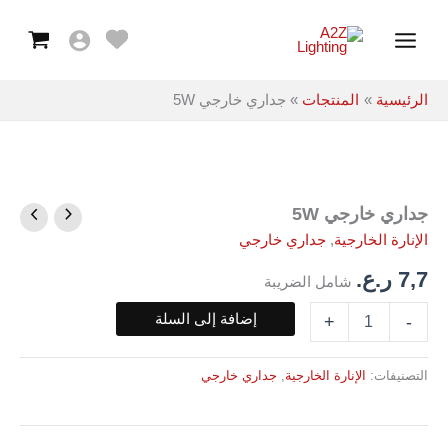
5W
خطي
Main
لى
Menu
لمحتوى
الرئيسية
المنتجات
جداري خارجي 5W
جداري خارجي 5W
كمية
جداري
الإنارة الخارجية
,
جداري خارجي
خارجي
5W
7,7
ر.ع.
شامل الضريبة
إضافة إلى السلة
+
-
التصنيفات:
الإنارة الخارجية
,
جداري خارجي