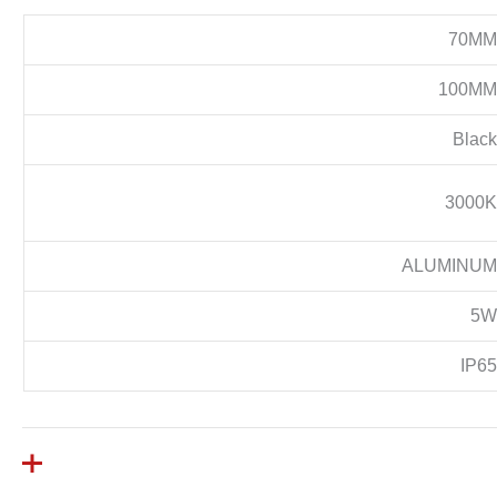
70M
100M
Blac
3000
ALUMINU
5
IP6