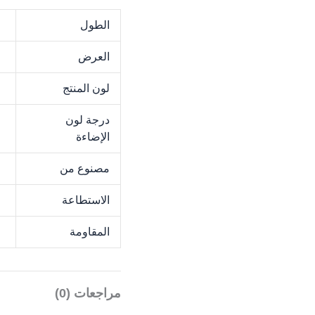
الطول
M
العرض
M
لون المنتج
k
درجة لون
K
الإضاءة
مصنوع من
M
الاستطاعة
W
المقاومة
5
مراجعات (0)