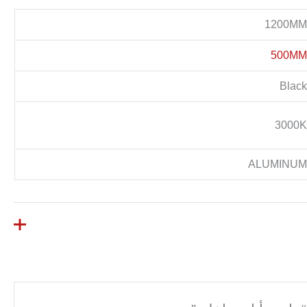
1200M
500M
Blac
3000
ALUMINU