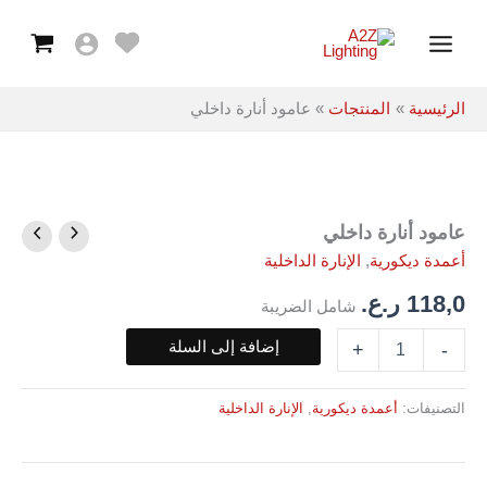
داخلي
خطي
Main
لى
Menu
لمحتوى
الرئيسية
المنتجات
عامود أنارة داخلي
عامود أنارة داخلي
كمية
عامود
أعمدة ديكورية
,
الإنارة الداخلية
أنارة
داخلي
118,0
ر.ع.
شامل الضريبة
إضافة إلى السلة
+
-
التصنيفات:
أعمدة ديكورية
,
الإنارة الداخلية