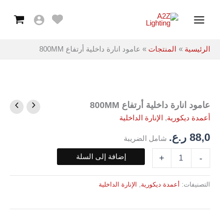
داخلية
خطي
Main
أرتفاع
لى
800MM
Menu
لمحتوى
الرئيسية
المنتجات
عامود انارة داخلية أرتفاع 800MM
عامود انارة داخلية أرتفاع 800MM
كمية
عامود
أعمدة ديكورية
,
الإنارة الداخلية
انارة
داخلية
88,0
ر.ع.
شامل الضريبة
أرتفاع
800MM
إضافة إلى السلة
+
-
التصنيفات:
أعمدة ديكورية
,
الإنارة الداخلية