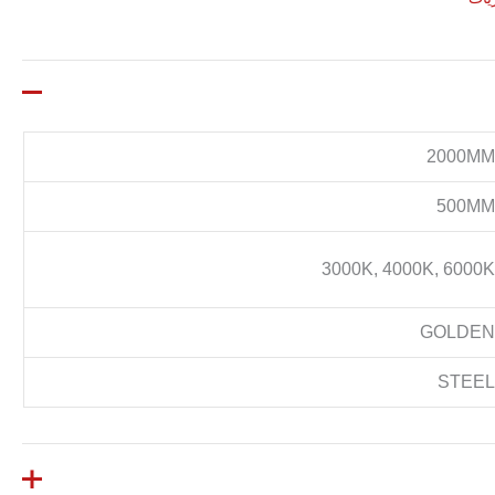
2000M
500M
3000K, 4000K, 6000
GOLDE
STEE