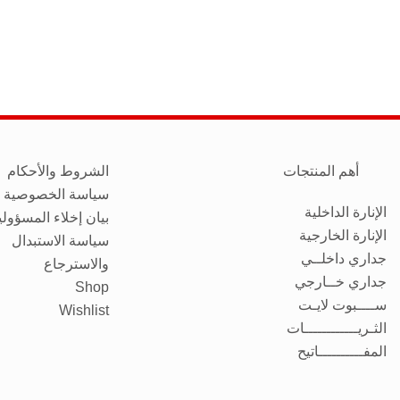
أهم المنتجات
الشروط والأحكام
سياسة الخصوصية
الإنارة الداخلية
بيان إخلاء المسؤولي
الإنارة الخارجية
سياسة الاستبدال
جداري داخلــي
والاسترجاع
جداري خــارجي
Shop
ســــبوت لايـت
Wishlist
الثـريــــــــــــات
المفــــــــــاتيح