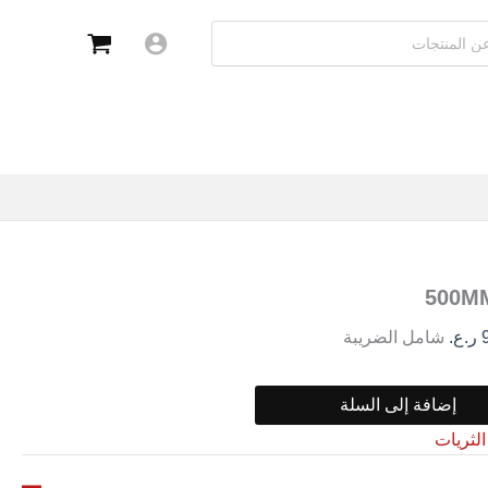
معلقة
500MM
ر.ع.
شامل الضريبة
إضافة إلى السلة
الثريات