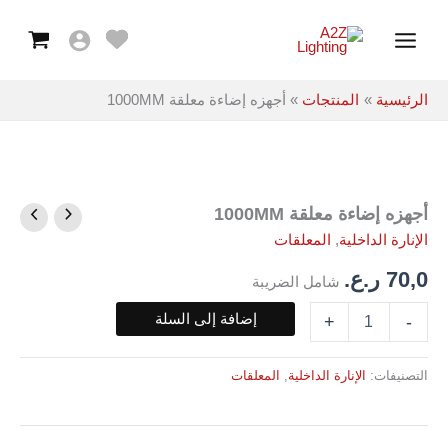
معلقة
خطي
Main
1000MM
لى
Menu
لمحتوى
الرئيسية
المنتجات
أجهزه إضاءة معلقة 1000MM
أجهزه إضاءة معلقة 1000MM
كمية
أجهزه
الإنارة الداخلية
,
المعلقات
إضاءة
معلقة
70,0
ر.ع.
شامل الضريبة
1000MM
إضافة إلى السلة
+
-
التصنيفات:
الإنارة الداخلية
,
المعلقات