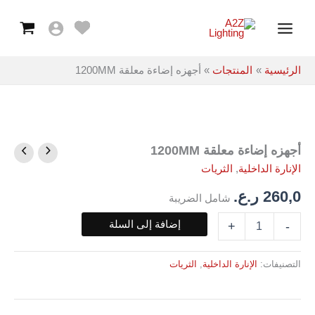
معلقة
خطي
Main
1200MM
لى
Menu
لمحتوى
الرئيسية
المنتجات
أجهزه إضاءة معلقة 1200MM
أجهزه إضاءة معلقة 1200MM
كمية
أجهزه
الإنارة الداخلية
,
الثريات
إضاءة
معلقة
260,0
ر.ع.
شامل الضريبة
1200MM
إضافة إلى السلة
+
-
التصنيفات:
الإنارة الداخلية
,
الثريات