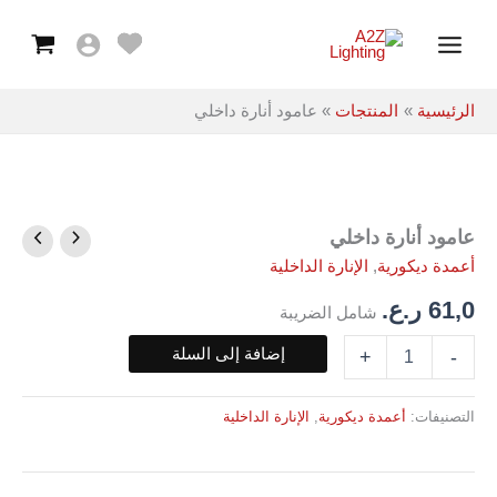
داخلي
خطي
Main
لى
Menu
لمحتوى
الرئيسية
المنتجات
عامود أنارة داخلي
عامود أنارة داخلي
كمية
عامود
أعمدة ديكورية
,
الإنارة الداخلية
أنارة
داخلي
61,0
ر.ع.
شامل الضريبة
إضافة إلى السلة
+
-
التصنيفات:
أعمدة ديكورية
,
الإنارة الداخلية